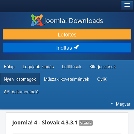
®
JOOMLA!
Joomla! Downloads
LETÖLTÉS ÉS KITERJESZTÉS
Letöltés
FEDEZZE FEL ÉS TANULJA MEG
Inditás
KÖZÖSSÉG ÉS TÁMOGATÁS
FEJLESZTŐI ERŐFORRÁSOK
Főlap
Legújabb kiadás
Letöltések
Kiterjesztések
Nyelvi csomagok
Műszaki követelmények
GyIK
API-dokumentáció
Magyar
Joomla! 4 - Slovak 4.3.3.1
Stable