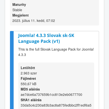
Maturity
Stable
Megjelent
2023. július 11. kedd, 07:02
Joomla! 4.3.3 Slovak sk-SK
Language Pack (v1)
This is the full Slovak Language Pack for Joomla!
4.3.3
Letöltött
2.963 szer
Fájlméret
550,67 kB
MD5 aláírás
ae7dce6a737659b1cc813e2eb0677700
SHA1 aláírás
33da5c4c230a83b3ac8a875fedbbc2ff1edf6a5