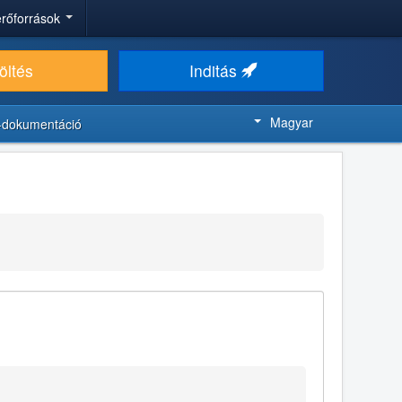
 erőforrások
öltés
Inditás
Magyar
-dokumentáció