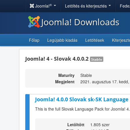
®
Joomla!
Letöltés és kiterjesztés
Fedez
Joomla! Downloads
Főlap
Legújabb kiadás
Letöltések
Kiterjesz
Joomla! 4 - Slovak 4.0.0.2
Stable
Maturity
Stable
Megjelent
2021. augusztus 17. kedd,
Joomla! 4.0.0 Slovak sk-SK Language 
This is the full Slovak Language Pack for Joomla! 4
Letöltött
1.805 szer