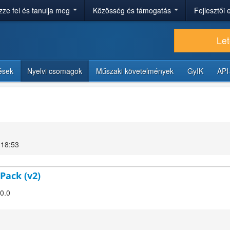
ze fel és tanulja meg
Közösség és támogatás
Fejlesztői
Let
tések
Nyelvi csomagok
Műszaki követelmények
GyIK
API
 18:53
Pack (v2)
.0.0