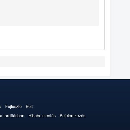
k
Fejlesztő
Bolt
a fordításban
Hibabejelentés
Bejelentkezés