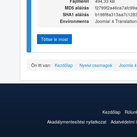
Fájlméret
494,33 kB
MD5 aláírás
f2799f2a46ca7afc99
SHA1 aláírás
b198f8a313aa7c128
Environments
Joomla! 4 Translation
Töltse le most
Ön itt van:
Kezdőlap
/
Nyelvi csomagok
/
Joomla 
Kezdőlap
Rólun
Akadálymentesítési nyilatkozat
Adatvédelmi 