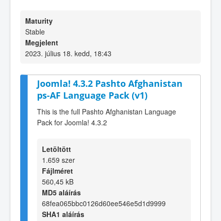
Maturity
Stable
Megjelent
2023. július 18. kedd, 18:43
Joomla! 4.3.2 Pashto Afghanistan
ps-AF Language Pack (v1)
This is the full Pashto Afghanistan Language
Pack for Joomla! 4.3.2
Letöltött
1.659 szer
Fájlméret
560,45 kB
MD5 aláírás
68fea065bbc0126d60ee546e5d1d9999
SHA1 aláírás