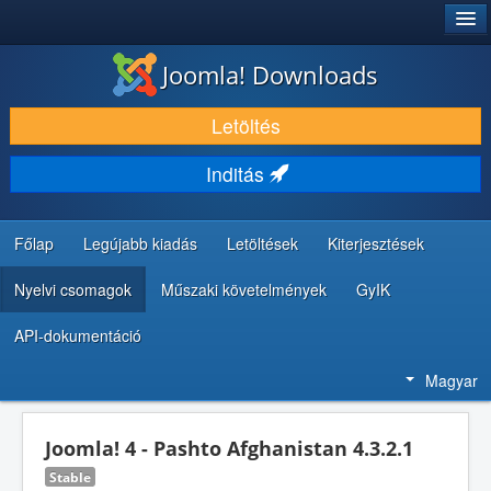
®
JOOMLA!
Joomla! Downloads
LETÖLTÉS ÉS KITERJESZTÉS
Letöltés
FEDEZZE FEL ÉS TANULJA MEG
Inditás
KÖZÖSSÉG ÉS TÁMOGATÁS
FEJLESZTŐI ERŐFORRÁSOK
Főlap
Legújabb kiadás
Letöltések
Kiterjesztések
Nyelvi csomagok
Műszaki követelmények
GyIK
API-dokumentáció
Magyar
Joomla! 4 - Pashto Afghanistan 4.3.2.1
Stable