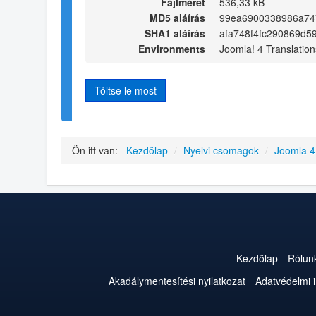
Fájlméret
536,33 kB
MD5 aláírás
99ea6900338986a74
SHA1 aláírás
afa748f4fc290869d
Environments
Joomla! 4 Translation
Töltse le most
Ön itt van:
Kezdőlap
/
Nyelvi csomagok
/
Joomla 
Kezdőlap
Rólun
Akadálymentesítési nyilatkozat
Adatvédelmi 