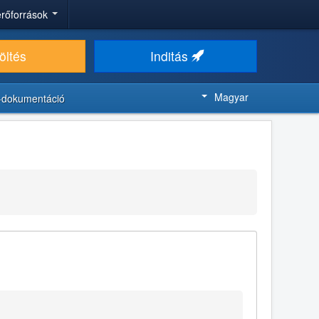
 erőforrások
öltés
Inditás
Magyar
-dokumentáció