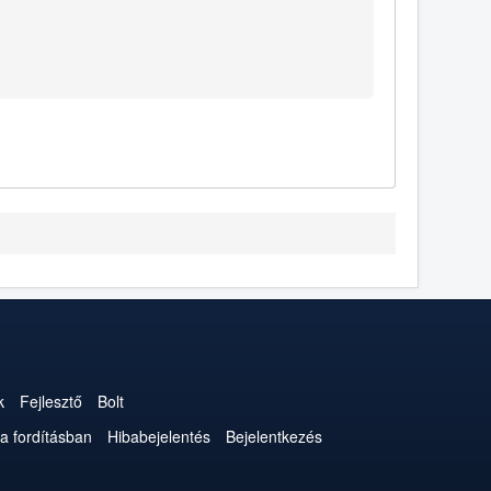
k
Fejlesztő
Bolt
a fordításban
Hibabejelentés
Bejelentkezés