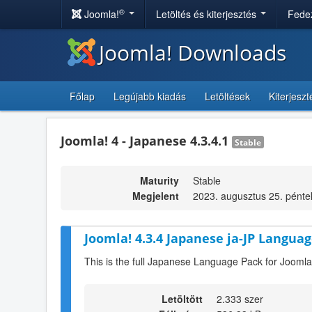
®
Joomla!
Letöltés és kiterjesztés
Fedez
Joomla! Downloads
Főlap
Legújabb kiadás
Letöltések
Kiterjesz
Joomla! 4 - Japanese 4.3.4.1
Stable
Maturity
Stable
Megjelent
2023. augusztus 25. pénte
Joomla! 4.3.4 Japanese ja-JP Languag
This is the full Japanese Language Pack for Joomla
Letöltött
2.333 szer