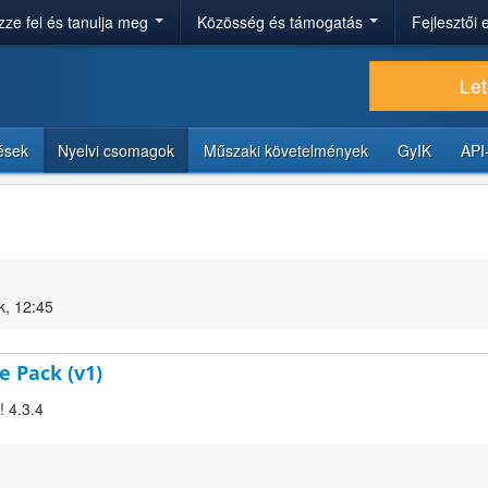
ze fel és tanulja meg
Közösség és támogatás
Fejlesztői
Let
tések
Nyelvi csomagok
Műszaki követelmények
GyIK
API
k, 12:45
e Pack (v1)
! 4.3.4