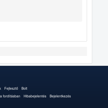
k
Fejlesztő
Bolt
a fordításban
Hibabejelentés
Bejelentkezés