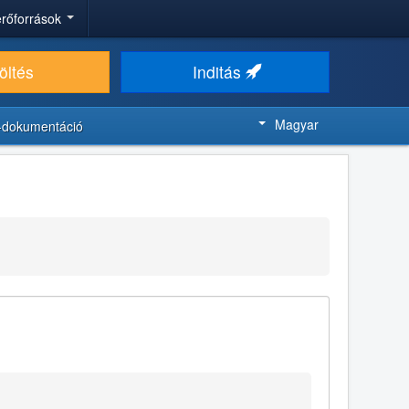
 erőforrások
öltés
Inditás
Magyar
-dokumentáció