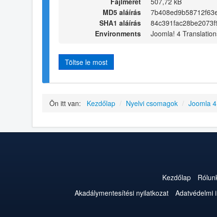
Fájlméret
507,72 kB
MD5 aláírás
7b408ed9b58712f63e
SHA1 aláírás
84c391fac28be2073f
Environments
Joomla! 4 Translation
Töltse le most
Ön itt van:
Kezdőlap
/
Nyelvi csomagok
/
Joomla 
Kezdőlap
Rólun
Akadálymentesítési nyilatkozat
Adatvédelmi 