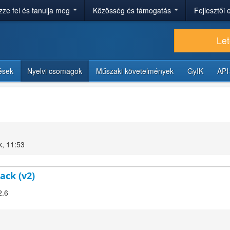
ze fel és tanulja meg
Közösség és támogatás
Fejlesztői
Let
tések
Nyelvi csomagok
Műszaki követelmények
GyIK
API
k, 11:53
ack (v2)
2.6