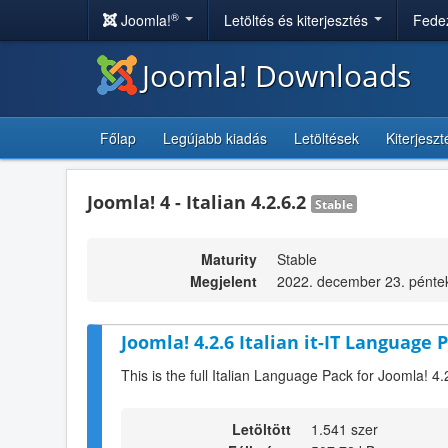
®
Joomla!
Letöltés és kiterjesztés
Fedez
Joomla! Downloads
Főlap
Legújabb kiadás
Letöltések
Kiterjesz
Joomla! 4 - Italian 4.2.6.2
Stable
Maturity
Stable
Megjelent
2022. december 23. pénte
Joomla! 4.2.6 Italian it-IT Language P
This is the full Italian Language Pack for Joomla! 4.
Letöltött
1.541 szer