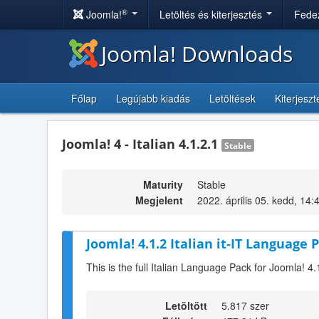
®
Joomla!
Letöltés és kiterjesztés
Fedez
Joomla! Downloads
Főlap
Legújabb kiadás
Letöltések
Kiterjesz
Joomla! 4 - Italian 4.1.2.1
Stable
Maturity
Stable
Megjelent
2022. április 05. kedd, 14:
Joomla! 4.1.2 Italian it-IT Language P
This is the full Italian Language Pack for Joomla! 4.
Letöltött
5.817 szer