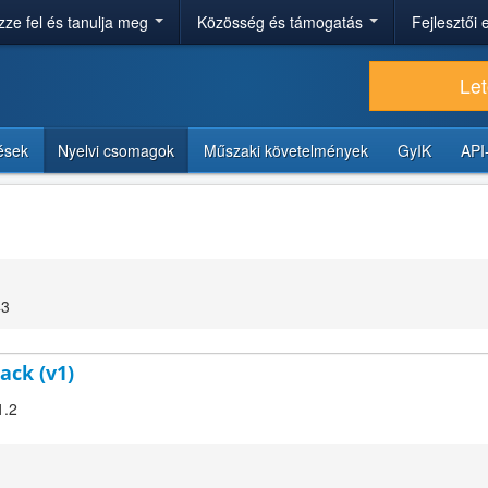
ze fel és tanulja meg
Közösség és támogatás
Fejlesztői
Let
tések
Nyelvi csomagok
Műszaki követelmények
GyIK
API
43
ack (v1)
1.2