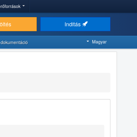
 erőforrások
öltés
Inditás
Magyar
-dokumentáció