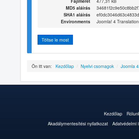
Fájlméret
477,31 kB
MD5 aláírás
34681f2c9e50c8bb2f
SHA1 aláírás
ef0dc3046d63c4833
Environments
Joomla! 4 Translation
Töltse le most
Ön itt van:
Kezdőlap
/
Nyelvi csomagok
/
Joomla 
Kezdőlap
Rólun
Akadálymentesítési nyilatkozat
Adatvédelmi 