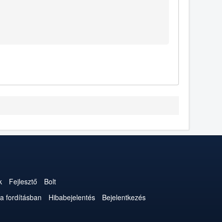
k
Fejlesztő
Bolt
a fordításban
Hibabejelentés
Bejelentkezés