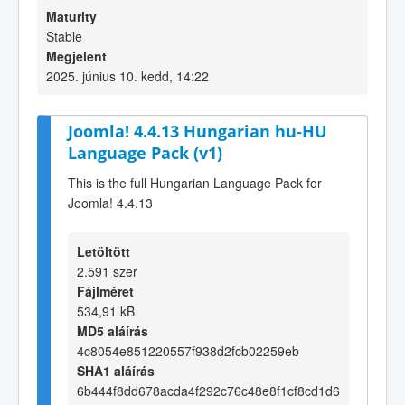
Maturity
Stable
Megjelent
2025. június 10. kedd, 14:22
Joomla! 4.4.13 Hungarian hu-HU
Language Pack (v1)
This is the full Hungarian Language Pack for
Joomla! 4.4.13
Letöltött
2.591 szer
Fájlméret
534,91 kB
MD5 aláírás
4c8054e851220557f938d2fcb02259eb
SHA1 aláírás
6b444f8dd678acda4f292c76c48e8f1cf8cd1d6