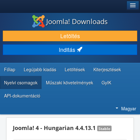
®
JOOMLA!
Joomla! Downloads
LETÖLTÉS ÉS KITERJESZTÉS
Letöltés
FEDEZZE FEL ÉS TANULJA MEG
Inditás
KÖZÖSSÉG ÉS TÁMOGATÁS
FEJLESZTŐI ERŐFORRÁSOK
Főlap
Legújabb kiadás
Letöltések
Kiterjesztések
Nyelvi csomagok
Műszaki követelmények
GyIK
API-dokumentáció
Magyar
Joomla! 4 - Hungarian 4.4.13.1
Stable