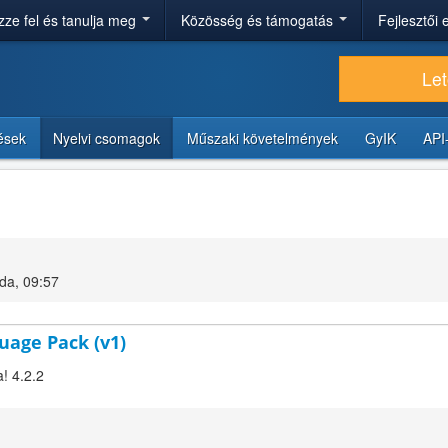
ze fel és tanulja meg
Közösség és támogatás
Fejlesztői
Let
tések
Nyelvi csomagok
Műszaki követelmények
GyIK
API
da, 09:57
uage Pack (v1)
! 4.2.2