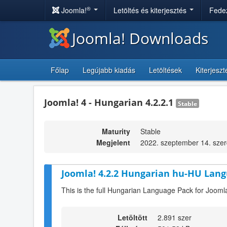
®
Joomla!
Letöltés és kiterjesztés
Fedez
Joomla! Downloads
Főlap
Legújabb kiadás
Letöltések
Kiterjesz
Joomla! 4 - Hungarian 4.2.2.1
Stable
Maturity
Stable
Megjelent
2022. szeptember 14. szer
Joomla! 4.2.2 Hungarian hu-HU Lang
This is the full Hungarian Language Pack for Joomla
Letöltött
2.891 szer