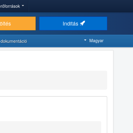
 erőforrások
öltés
Inditás
Magyar
-dokumentáció