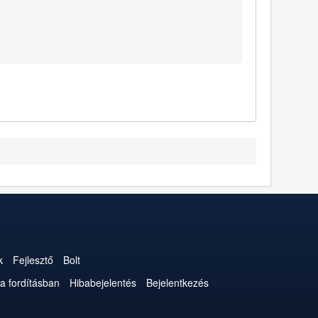
k
Fejlesztő
Bolt
a fordításban
Hibabejelentés
Bejelentkezés