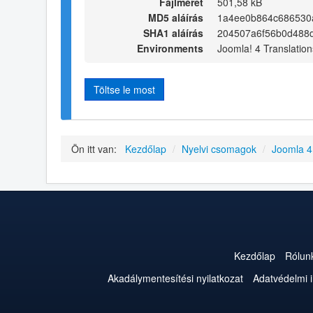
Fájlméret
501,58 kB
MD5 aláírás
1a4ee0b864c686530
SHA1 aláírás
204507a6f56b0d488d
Environments
Joomla! 4 Translation
Töltse le most
Ön itt van:
Kezdőlap
/
Nyelvi csomagok
/
Joomla 
Kezdőlap
Rólun
Akadálymentesítési nyilatkozat
Adatvédelmi 