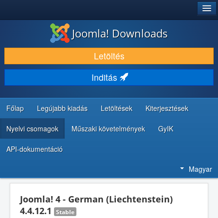
®
JOOMLA!
Joomla! Downloads
LETÖLTÉS ÉS KITERJESZTÉS
Letöltés
FEDEZZE FEL ÉS TANULJA MEG
Inditás
KÖZÖSSÉG ÉS TÁMOGATÁS
FEJLESZTŐI ERŐFORRÁSOK
Főlap
Legújabb kiadás
Letöltések
Kiterjesztések
Nyelvi csomagok
Műszaki követelmények
GyIK
API-dokumentáció
Magyar
Joomla! 4 - German (Liechtenstein)
4.4.12.1
Stable