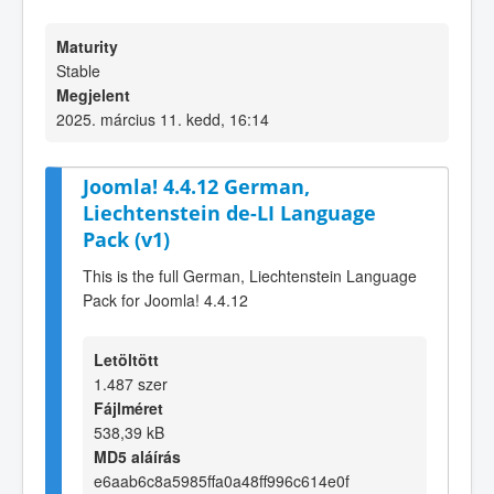
Maturity
Stable
Megjelent
2025. március 11. kedd, 16:14
Joomla! 4.4.12 German,
Liechtenstein de-LI Language
Pack (v1)
This is the full German, Liechtenstein Language
Pack for Joomla! 4.4.12
Letöltött
1.487 szer
Fájlméret
538,39 kB
MD5 aláírás
e6aab6c8a5985ffa0a48ff996c614e0f