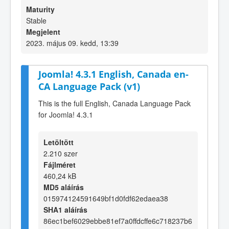
Maturity
Stable
Megjelent
2023. május 09. kedd, 13:39
Joomla! 4.3.1 English, Canada en-
CA Language Pack (v1)
This is the full English, Canada Language Pack
for Joomla! 4.3.1
Letöltött
2.210 szer
Fájlméret
460,24 kB
MD5 aláírás
015974124591649bf1d0fdf62edaea38
SHA1 aláírás
86ec1bef6029ebbe81ef7a0ffdcffe6c718237b6