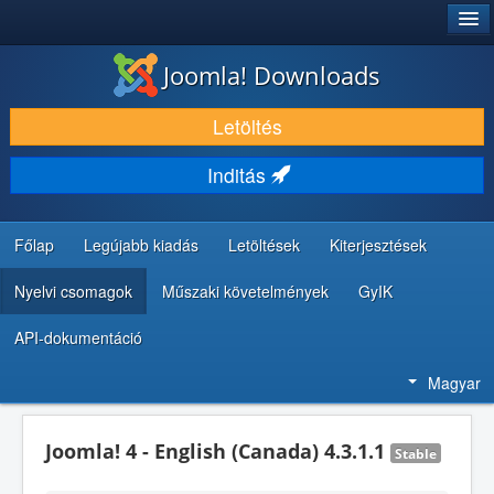
®
JOOMLA!
Joomla! Downloads
LETÖLTÉS ÉS KITERJESZTÉS
Letöltés
FEDEZZE FEL ÉS TANULJA MEG
Inditás
KÖZÖSSÉG ÉS TÁMOGATÁS
FEJLESZTŐI ERŐFORRÁSOK
Főlap
Legújabb kiadás
Letöltések
Kiterjesztések
Nyelvi csomagok
Műszaki követelmények
GyIK
API-dokumentáció
Magyar
Joomla! 4 - English (Canada) 4.3.1.1
Stable