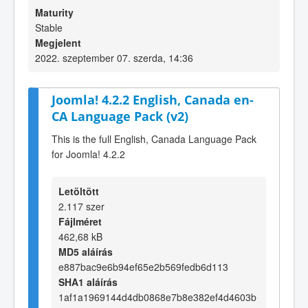
Maturity
Stable
Megjelent
2022. szeptember 07. szerda, 14:36
Joomla! 4.2.2 English, Canada en-
CA Language Pack (v2)
This is the full English, Canada Language Pack
for Joomla! 4.2.2
Letöltött
2.117 szer
Fájlméret
462,68 kB
MD5 aláírás
e887bac9e6b94ef65e2b569fedb6d113
SHA1 aláírás
1af1a1969144d4db0868e7b8e382ef4d4603b