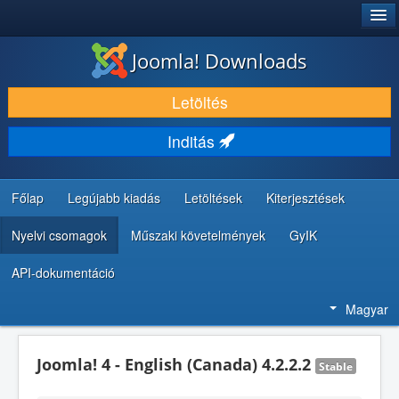
®
JOOMLA!
Joomla! Downloads
LETÖLTÉS ÉS KITERJESZTÉS
Letöltés
FEDEZZE FEL ÉS TANULJA MEG
Inditás
KÖZÖSSÉG ÉS TÁMOGATÁS
FEJLESZTŐI ERŐFORRÁSOK
Főlap
Legújabb kiadás
Letöltések
Kiterjesztések
Nyelvi csomagok
Műszaki követelmények
GyIK
API-dokumentáció
Magyar
Joomla! 4 - English (Canada) 4.2.2.2
Stable