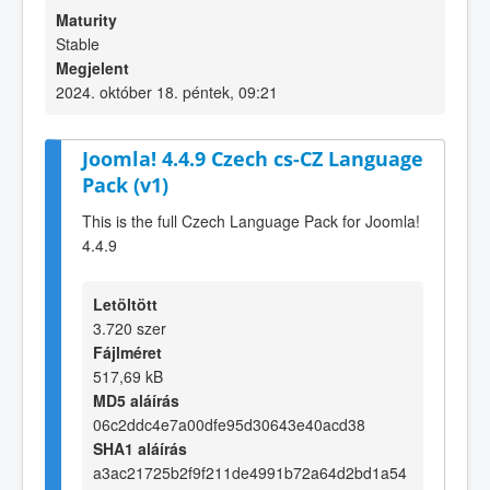
Maturity
Stable
Megjelent
2024. október 18. péntek, 09:21
Joomla! 4.4.9 Czech cs-CZ Language
Pack (v1)
This is the full Czech Language Pack for Joomla!
4.4.9
Letöltött
3.720 szer
Fájlméret
517,69 kB
MD5 aláírás
06c2ddc4e7a00dfe95d30643e40acd38
SHA1 aláírás
a3ac21725b2f9f211de4991b72a64d2bd1a54