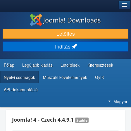
®
JOOMLA!
Joomla! Downloads
LETÖLTÉS ÉS KITERJESZTÉS
Letöltés
FEDEZZE FEL ÉS TANULJA MEG
Inditás
KÖZÖSSÉG ÉS TÁMOGATÁS
FEJLESZTŐI ERŐFORRÁSOK
Főlap
Legújabb kiadás
Letöltések
Kiterjesztések
Nyelvi csomagok
Műszaki követelmények
GyIK
API-dokumentáció
Magyar
Joomla! 4 - Czech 4.4.9.1
Stable