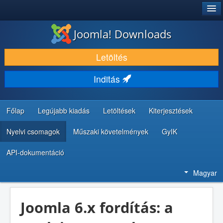
®
JOOMLA!
Joomla! Downloads
LETÖLTÉS ÉS KITERJESZTÉS
Letöltés
FEDEZZE FEL ÉS TANULJA MEG
Inditás
KÖZÖSSÉG ÉS TÁMOGATÁS
FEJLESZTŐI ERŐFORRÁSOK
Főlap
Legújabb kiadás
Letöltések
Kiterjesztések
Nyelvi csomagok
Műszaki követelmények
GyIK
API-dokumentáció
Magyar
Joomla 6.x fordítás: a