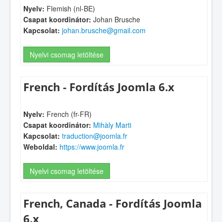
Nyelv:
Flemish (nl-BE)
Csapat koordinátor:
Johan Brusche
Kapcsolat:
johan.brusche@gmail.com
Nyelvi csomag letöltése
French - Fordítás Joomla 6.x
Nyelv:
French (fr-FR)
Csapat koordinátor:
Mihàly Marti
Kapcsolat:
traduction@joomla.fr
Weboldal:
https://www.joomla.fr
Nyelvi csomag letöltése
French, Canada - Fordítás Joomla
6.x