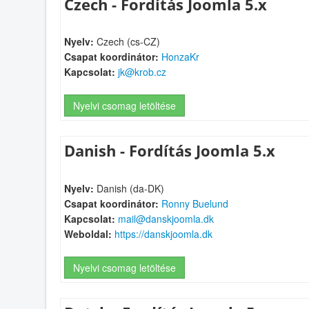
Czech - Fordítás Joomla 5.x
Nyelv:
Czech (cs-CZ)
Csapat koordinátor:
HonzaKr
Kapcsolat:
jk@krob.cz
Nyelvi csomag letöltése
Danish - Fordítás Joomla 5.x
Nyelv:
Danish (da-DK)
Csapat koordinátor:
Ronny Buelund
Kapcsolat:
mail@danskjoomla.dk
Weboldal:
https://danskjoomla.dk
Nyelvi csomag letöltése