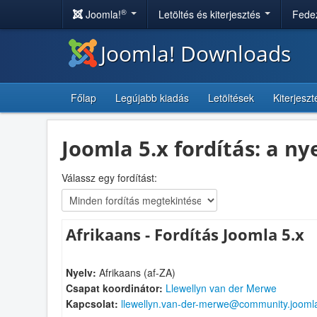
®
Joomla!
Letöltés és kiterjesztés
Fedez
Joomla! Downloads
Főlap
Legújabb kiadás
Letöltések
Kiterjesz
Joomla 5.x fordítás: a n
Válassz egy fordítást:
Afrikaans - Fordítás Joomla 5.x
Nyelv:
Afrikaans (af-ZA)
Csapat koordinátor:
Llewellyn van der Merwe
Kapcsolat:
llewellyn.van-der-merwe@community.jooml