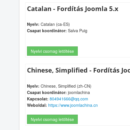
Catalan - Fordítás Joomla 5.x
Nyelv:
Catalan (ca-ES)
Csapat koordinátor:
Salva Puig
Nyelvi csomag letöltése
Chinese, Simplified - Fordítás Jo
Nyelv:
Chinese, Simplified (zh-CN)
Csapat koordinátor:
joomlachina
Kapcsolat:
804941666@qq.com
Weboldal:
https://www.joomlachina.cn
Nyelvi csomag letöltése