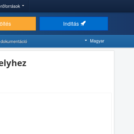
 erőforrások
öltés
Inditás
Magyar
-dokumentáció
elyhez