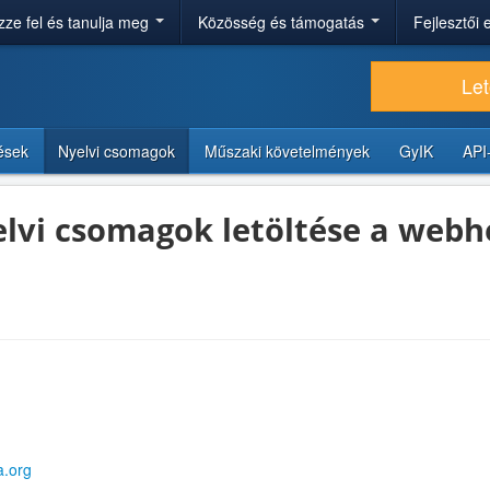
ze fel és tanulja meg
Közösség és támogatás
Fejlesztői
Let
tések
Nyelvi csomagok
Műszaki követelmények
GyIK
API
yelvi csomagok letöltése a webh
a.org