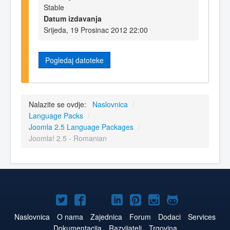
Stable
Datum izdavanja
Srijeda, 19 Prosinac 2012 22:00
Pogledaj datoteke
Nalazite se ovdje:
Naslovnica
/
Language Packs
/
Joomla 2.5 Language Packages
/
Joomla! 2.5 - Romanian
Joomla!
Joomla!
Joomla!
Joomla!
Joomla!
Joomla!
Joomla!
na
na
na
na
na
na
na
Naslovnica
O nama
Zajednica
Forum
Dodaci
Services
Dokumentacija
Razvijatelj
Trgovina