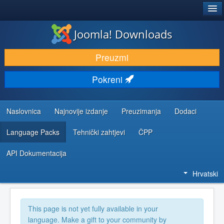
®
JOOMLA!
Joomla! Downloads
DOWNLOAD & EXTEND
Preuzmi
DISCOVER & LEARN
Pokreni
COMMUNITY & SUPPORT
DEVELOPER RESOURCES
Naslovnica
Najnovije izdanje
Preuzimanja
Dodaci
Language Packs
Tehnički zahtjevi
ČPP
API Dokumentacija
Hrvatski
This page is not yet fully available in your
language. Make a gift to your community by