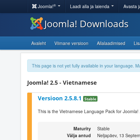
®
Joomla!
Laadi alla ja laienda
Avasta j
Joomla! Downloads
Avaleht
Viimane versioon
Allalaadimised
Li
This page is not yet fully available in your language. M
Joomla! 2.5 - Vietnamese
Versioon 2.5.8.1
Stable
This is the Vietnamese Language Pack for Joomla! 
Maturity
Stable
Välja antud
Neljapäev, 13 Septe