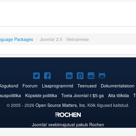
nguage Packages
/
Joomla! 2.5 - Vietnamese
Joomla!
Joomla!
Joomla!
Joomla!
Joomla!
Joomla!
Joomla!
Twitteris
Facebookis
YouTubes
LinkedInis
Pinterestis
Instagramis
GitHubis
Kogukond
Foorum
Lisaprogrammid
Teenused
Dokumentatsioon
suspoliitika
Küpsiste poliitika
Toeta Joomla!-t $5-ga
Aita tõlkida
T
© 2005 - 2026
Open Source Matters, Inc.
Kõik õigused kaitstud.
Joomla!
veebimajutust pakub Rochen