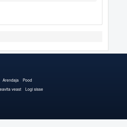
Arendaja
Pood
eavita veast
Logi sisse