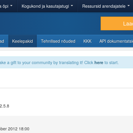
a õpi
Kogukond ja kasutajatugi
Ressursid arendajatele
Laad
sad
Keelepakid
Tehnilised nõuded
KKK
API dokumentats
ake a gift to your community by translating it! Click
here
to start.
2.5.8
mber 2012 18:00