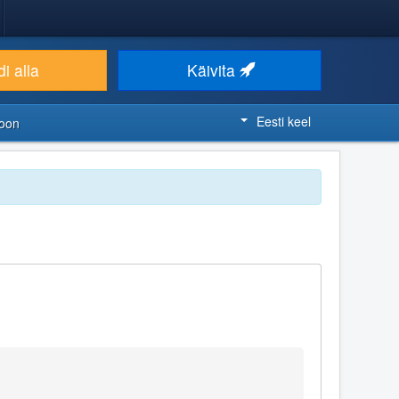
i alla
Käivita
Eesti keel
ioon