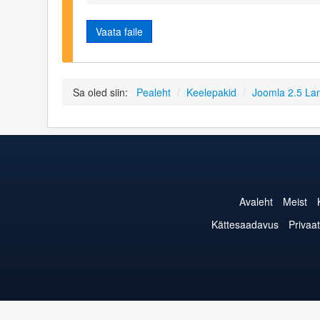
Vaata faile
Sa oled siin:
Pealeht
/
Keelepakid
/
Joomla 2.5 La
Avaleht
Meist
Kättesaadavus
Privaat