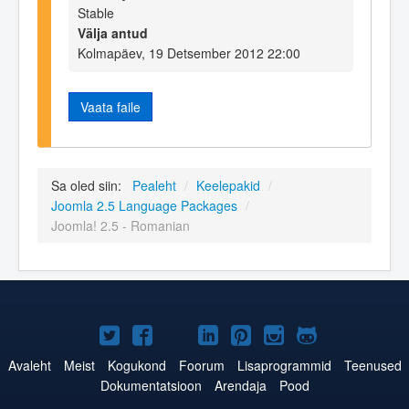
Stable
Välja antud
Kolmapäev, 19 Detsember 2012 22:00
Vaata faile
Sa oled siin:
Pealeht
/
Keelepakid
/
Joomla 2.5 Language Packages
/
Joomla! 2.5 - Romanian
Joomla!
Joomla!
Joomla!
Joomla!
Joomla!
Joomla!
Joomla!
Twitteris
Facebookis
YouTubes
LinkedInis
Pinterestis
Instagramis
GitHubis
Avaleht
Meist
Kogukond
Foorum
Lisaprogrammid
Teenused
Dokumentatsioon
Arendaja
Pood