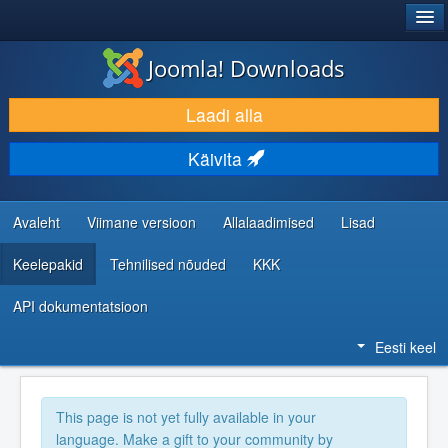
®
JOOMLA!
Joomla! Downloads
LAADI ALLA JA LAIENDA
Laadi alla
AVASTA JA ÕPI
Käivita
KOGUKOND JA KASUTAJATUGI
RESSURSID ARENDAJATELE
Avaleht
Viimane versioon
Allalaadimised
Lisad
Keelepakid
Tehnilised nõuded
KKK
API dokumentatsioon
Eesti keel
This page is not yet fully available in your
language. Make a gift to your community by