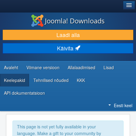
®
JOOMLA!
Joomla! Downloads
LAADI ALLA JA LAIENDA
Laadi alla
AVASTA JA ÕPI
Käivita
KOGUKOND JA KASUTAJATUGI
RESSURSID ARENDAJATELE
Avaleht
Viimane versioon
Allalaadimised
Lisad
Keelepakid
Tehnilised nõuded
KKK
API dokumentatsioon
Eesti keel
This page is not yet fully available in your
language. Make a gift to your community by