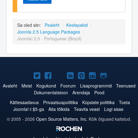
Sa oled siin:
Pealeht
/
Keelepakid
/
Joomla 2.5 Language Packages
/
Joomla! 2.5 - Portuguese (Brazil)
Joomla!
Joomla!
Joomla!
Joomla!
Joomla!
Joomla!
Joomla!
Twitteris
Facebookis
YouTubes
LinkedInis
Pinterestis
Instagramis
GitHubis
Avaleht
Meist
Kogukond
Foorum
Lisaprogrammid
Teenused
Dokumentatsioon
Arendaja
Pood
Kättesaadavus
Privaatsuspoliitika
Küpsiste poliitika
Toeta
Joomla!-t $5-ga
Aita tõlkida
Teavita veast
Logi sisse
© 2005 - 2026
Open Source Matters, Inc.
Kõik õigused kaitstud.