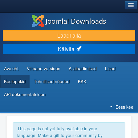
®
JOOMLA!
Joomla! Downloads
LAADI ALLA JA LAIENDA
Laadi alla
AVASTA JA ÕPI
Käivita
KOGUKOND JA KASUTAJATUGI
RESSURSID ARENDAJATELE
Avaleht
Viimane versioon
Allalaadimised
Lisad
Keelepakid
Tehnilised nõuded
KKK
API dokumentatsioon
Eesti keel
This page is not yet fully available in your
language. Make a gift to your community by