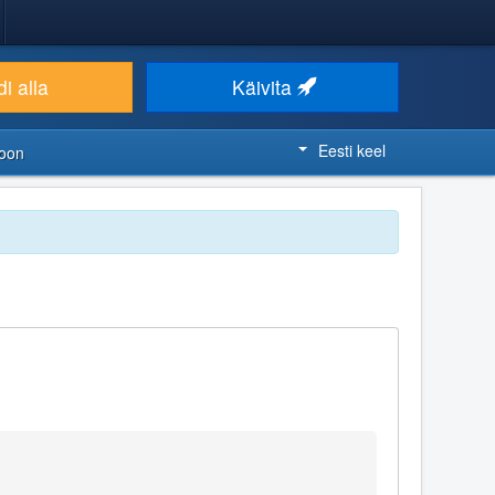
i alla
Käivita
Eesti keel
ioon