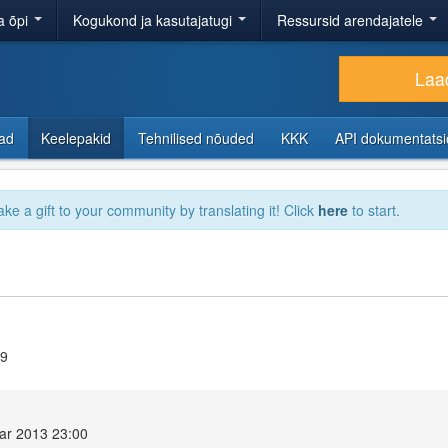
a õpi
Kogukond ja kasutajatugi
Ressursid arendajatele
Laad
sad
Keelepakid
Tehnilised nõuded
KKK
API dokumentats
ake a gift to your community by translating it! Click
here
to start.
.9
ar 2013 23:00