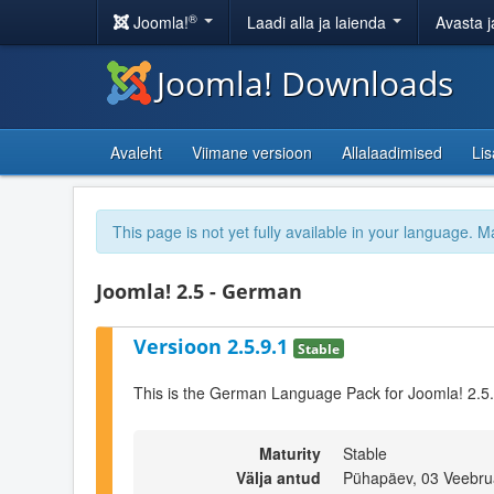
®
Joomla!
Laadi alla ja laienda
Avasta j
Joomla! Downloads
Avaleht
Viimane versioon
Allalaadimised
Li
This page is not yet fully available in your language. M
Joomla! 2.5 - German
Versioon 2.5.9.1
Stable
This is the German Language Pack for Joomla! 2.5
Maturity
Stable
Välja antud
Pühapäev, 03 Veebru