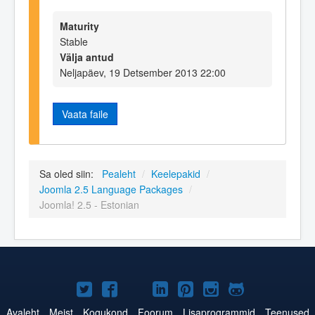
Maturity
Stable
Välja antud
Neljapäev, 19 Detsember 2013 22:00
Vaata faile
Sa oled siin:
Pealeht
/
Keelepakid
/
Joomla 2.5 Language Packages
/
Joomla! 2.5 - Estonian
Joomla!
Joomla!
Joomla!
Joomla!
Joomla!
Joomla!
Joomla!
Twitteris
Facebookis
YouTubes
LinkedInis
Pinterestis
Instagramis
GitHubis
Avaleht
Meist
Kogukond
Foorum
Lisaprogrammid
Teenused