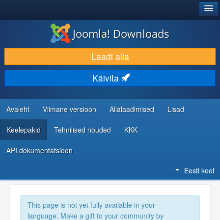
®
JOOMLA!
Joomla! Downloads
LAADI ALLA JA LAIENDA
Laadi alla
AVASTA JA ÕPI
Käivita
KOGUKOND JA KASUTAJATUGI
RESSURSID ARENDAJATELE
Avaleht
Viimane versioon
Allalaadimised
Lisad
Keelepakid
Tehnilised nõuded
KKK
API dokumentatsioon
Eesti keel
This page is not yet fully available in your
language. Make a gift to your community by