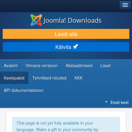
®
JOOMLA!
Joomla! Downloads
LAADI ALLA JA LAIENDA
Laadi alla
AVASTA JA ÕPI
Käivita
KOGUKOND JA KASUTAJATUGI
RESSURSID ARENDAJATELE
Avaleht
Viimane versioon
Allalaadimised
Lisad
Keelepakid
Tehnilised nõuded
KKK
API dokumentatsioon
Eesti keel
This page is not yet fully available in your
language. Make a gift to your community by