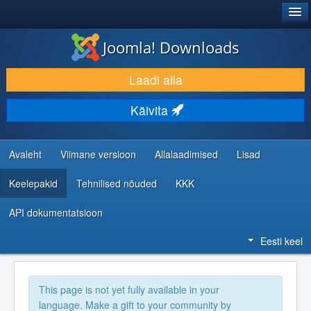
®
JOOMLA!
Joomla! Downloads
LAADI ALLA JA LAIENDA
Laadi alla
AVASTA JA ÕPI
Käivita
KOGUKOND JA KASUTAJATUGI
RESSURSID ARENDAJATELE
Avaleht
Viimane versioon
Allalaadimised
Lisad
Keelepakid
Tehnilised nõuded
KKK
API dokumentatsioon
Eesti keel
This page is not yet fully available in your
language. Make a gift to your community by