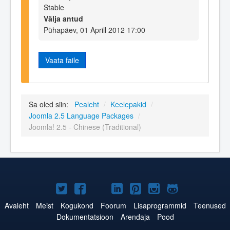
Stable
Välja antud
Pühapäev, 01 Aprill 2012 17:00
Vaata faile
Sa oled siin:
Pealeht
/
Keelepakid
/
Joomla 2.5 Language Packages
/
Joomla! 2.5 - Chinese (Traditional)
Joomla!
Joomla!
Joomla!
Joomla!
Joomla!
Joomla!
Joomla!
Twitteris
Facebookis
YouTubes
LinkedInis
Pinterestis
Instagramis
GitHubis
Avaleht
Meist
Kogukond
Foorum
Lisaprogrammid
Teenused
Dokumentatsioon
Arendaja
Pood