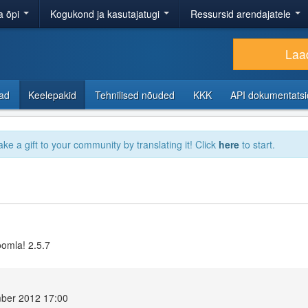
a õpi
Kogukond ja kasutajatugi
Ressursid arendajatele
Laad
sad
Keelepakid
Tehnilised nõuded
KKK
API dokumentats
ake a gift to your community by translating it! Click
here
to start.
oomla! 2.5.7
mber 2012 17:00