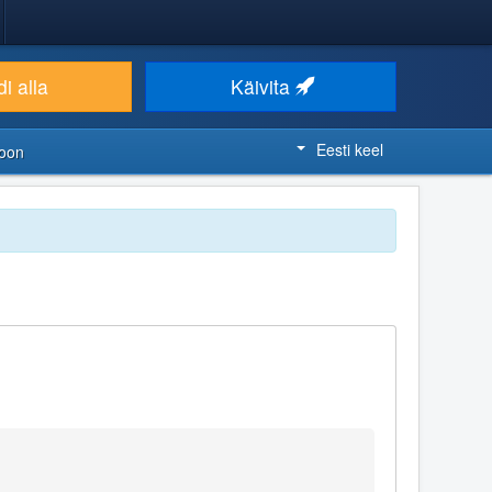
i alla
Käivita
Eesti keel
ioon