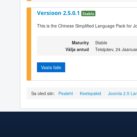
Versioon 2.5.0.1
Stable
This is the Chinese Simplified Language Pack for J
Maturity
Stable
Välja antud
Teisipäev, 24 Jaanua
Vaata faile
Sa oled siin:
Pealeht
/
Keelepakid
/
Joomla 2.5 La