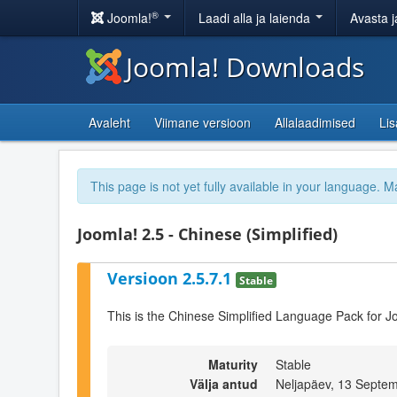
®
Joomla!
Laadi alla ja laienda
Avasta j
Joomla! Downloads
Avaleht
Viimane versioon
Allalaadimised
Li
This page is not yet fully available in your language. M
Joomla! 2.5 - Chinese (Simplified)
Versioon 2.5.7.1
Stable
This is the Chinese Simplified Language Pack for J
Maturity
Stable
Välja antud
Neljapäev, 13 Septe