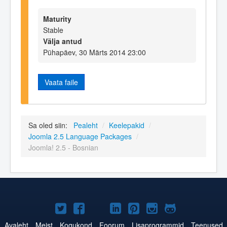
Maturity
Stable
Välja antud
Pühapäev, 30 Märts 2014 23:00
Vaata faile
Sa oled siin:
Pealeht
/
Keelepakid
/
Joomla 2.5 Language Packages
/
Joomla! 2.5 - Bosnian
Joomla!
Joomla!
Joomla!
Joomla!
Joomla!
Joomla!
Joomla!
Twitteris
Facebookis
YouTubes
LinkedInis
Pinterestis
Instagramis
GitHubis
Avaleht
Meist
Kogukond
Foorum
Lisaprogrammid
Teenused