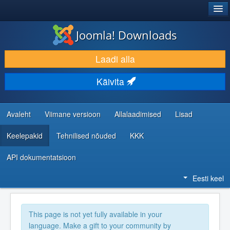
®
JOOMLA!
Joomla! Downloads
LAADI ALLA JA LAIENDA
Laadi alla
AVASTA JA ÕPI
Käivita
KOGUKOND JA KASUTAJATUGI
RESSURSID ARENDAJATELE
Avaleht
Viimane versioon
Allalaadimised
Lisad
Keelepakid
Tehnilised nõuded
KKK
API dokumentatsioon
Eesti keel
This page is not yet fully available in your
language. Make a gift to your community by