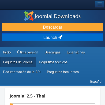
®
JOOMLA!
Joomla! Downloads
DESCARGAR & EXTENDER
Descargar
DESCUBRE & APRENDE
Launch
COMUNIDAD & SOPORTE
RECURSOS PARA DESARROLLADORES
Inicio
Última versión
Descargas
Extensiones
Paquetes de idioma
Requisitos técnicos
Documentación de la API
Preguntas frecuentes
Español
Joomla! 2.5 - Thai