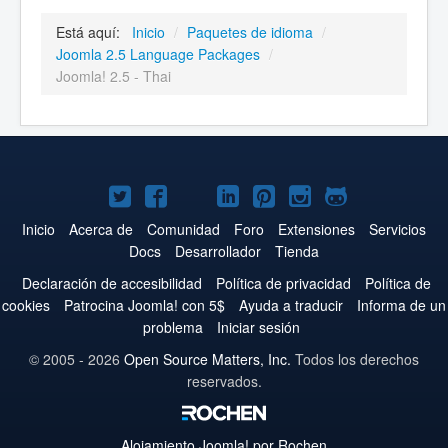
Está aquí:
Inicio
/
Paquetes de idioma
/
Joomla 2.5 Language Packages
/
Joomla! 2.5 - Thai
Joomla!
Joomla!
Joomla!
Joomla!
Joomla!
Joomla!
Joomla!
en
en
en
en
en
en
en
Inicio
Acerca de
Comunidad
Foro
Extensiones
Servicios
Docs
Desarrollador
Tienda
Twitter
Facebook
YouTube
LinkedIn
Pinterest
Instagram
GitHub
Declaración de accesibilidad
Política de privacidad
Política de
cookies
Patrocina Joomla! con 5$
Ayuda a traducir
Informa de un
problema
Iniciar sesión
© 2005 - 2026
Open Source Matters, Inc.
Todos los derechos
reservados.
Alojamiento
Joomla!
por Rochen