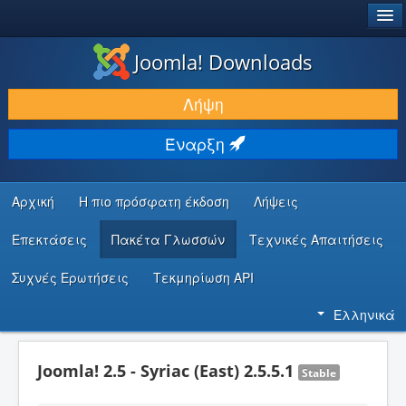
®
JOOMLA!
Joomla! Downloads
ΛΉΨΕΙΣ & ΕΠΕΚΤΆΣΕΙΣ
Λήψη
ΕΎΡΕΣΗ & ΜΆΘΗΣΗ
Έναρξη
ΚΟΙΝΌΤΗΤΑ & ΥΠΟΣΤΉΡΙΞΗ
ΠΌΡΟΙ ΠΡΟΓΡΑΜΜΑΤΙΣΤΏΝ
Αρχική
Η πιο πρόσφατη έκδοση
Λήψεις
Επεκτάσεις
Πακέτα Γλωσσών
Τεχνικές Απαιτήσεις
Συχνές Ερωτήσεις
Τεκμηρίωση API
Ελληνικά
Joomla! 2.5 - Syriac (East) 2.5.5.1
Stable