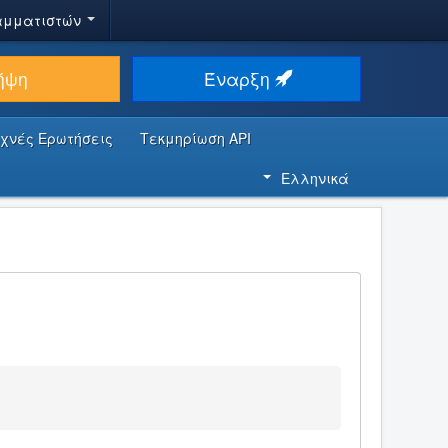
αμματιστών
ήψη
Έναρξη
υχνές Ερωτήσεις
Τεκμηρίωση API
Ελληνικά