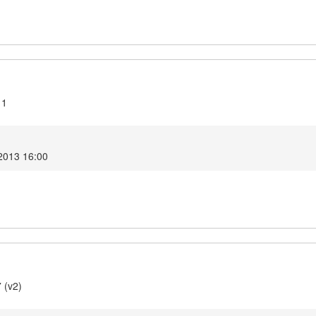
11
2013 16:00
 (v2)