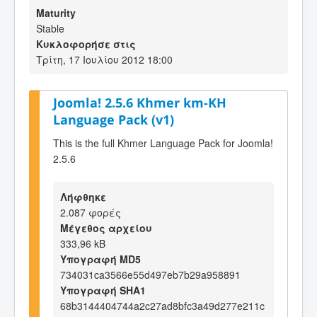
Maturity
Stable
Κυκλοφορήσε στις
Τρίτη, 17 Ιουλίου 2012 18:00
Joomla! 2.5.6 Khmer km-KH
Language Pack (v1)
This is the full Khmer Language Pack for Joomla!
2.5.6
Λήφθηκε
2.087 φορές
Μέγεθος αρχείου
333,96 kB
Υπογραφή MD5
734031ca3566e55d497eb7b29a958891
Υπογραφή SHA1
68b3144404744a2c27ad8bfc3a49d277e211c