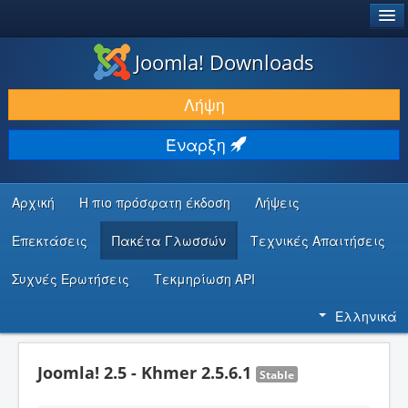
®
JOOMLA!
Joomla! Downloads
ΛΉΨΕΙΣ & ΕΠΕΚΤΆΣΕΙΣ
Λήψη
ΕΎΡΕΣΗ & ΜΆΘΗΣΗ
Έναρξη
ΚΟΙΝΌΤΗΤΑ & ΥΠΟΣΤΉΡΙΞΗ
ΠΌΡΟΙ ΠΡΟΓΡΑΜΜΑΤΙΣΤΏΝ
Αρχική
Η πιο πρόσφατη έκδοση
Λήψεις
Επεκτάσεις
Πακέτα Γλωσσών
Τεχνικές Απαιτήσεις
Συχνές Ερωτήσεις
Τεκμηρίωση API
Ελληνικά
Joomla! 2.5 - Khmer 2.5.6.1
Stable