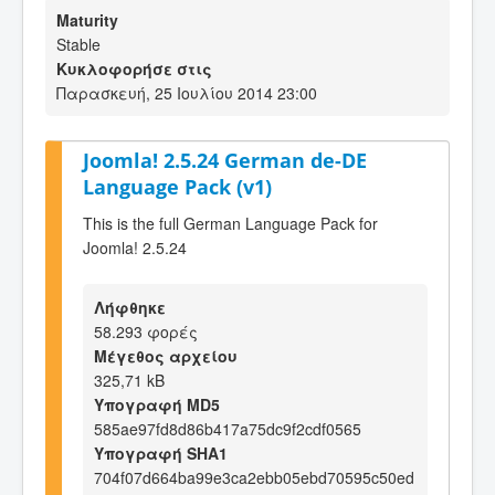
Maturity
Stable
Κυκλοφορήσε στις
Παρασκευή, 25 Ιουλίου 2014 23:00
Joomla! 2.5.24 German de-DE
Language Pack (v1)
This is the full German Language Pack for
Joomla! 2.5.24
Λήφθηκε
58.293 φορές
Μέγεθος αρχείου
325,71 kB
Υπογραφή MD5
585ae97fd8d86b417a75dc9f2cdf0565
Υπογραφή SHA1
704f07d664ba99e3ca2ebb05ebd70595c50ed