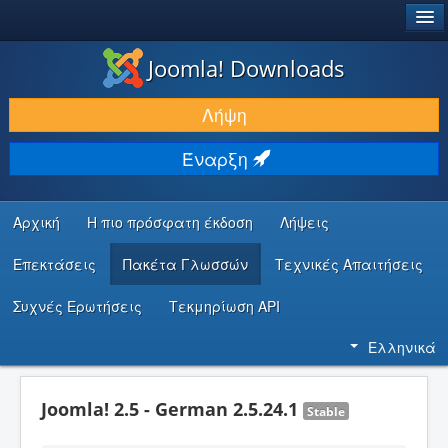
®
JOOMLA!
Joomla! Downloads
ΛΉΨΕΙΣ & ΕΠΕΚΤΆΣΕΙΣ
Λήψη
ΕΎΡΕΣΗ & ΜΆΘΗΣΗ
Έναρξη
ΚΟΙΝΌΤΗΤΑ & ΥΠΟΣΤΉΡΙΞΗ
ΠΌΡΟΙ ΠΡΟΓΡΑΜΜΑΤΙΣΤΏΝ
Αρχική
Η πιο πρόσφατη έκδοση
Λήψεις
Επεκτάσεις
Πακέτα Γλωσσών
Τεχνικές Απαιτήσεις
Συχνές Ερωτήσεις
Τεκμηρίωση API
Ελληνικά
Joomla! 2.5 - German 2.5.24.1
Stable