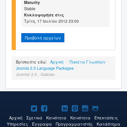
Maturity
Stable
Κυκλοφορήσε στις
Τρίτη, 17 Ιουλίου 2012 23:00
Προβολή αρχείων
Βρίσκεστε εδώ:
Αρχική
/
Πακέτα Γλωσσών
/
Joomla 2.5 Language Packages
/
Joomla! 2.5 - Galician
Το
Το
Το
Το
Το
Το
Το
Joomla!
Joomla!
Joomla!
Joomla!
Joomla!
Joomla!
Joomla!
Αρχική
Σχετικά
Κοινότητα
Κοινότητα
Επεκτάσεις
Υπηρεσίες
Έγγραφα
Προγραμματιστής
Κατάστημα
στο
στο
στο
στο
στο
στο
στο