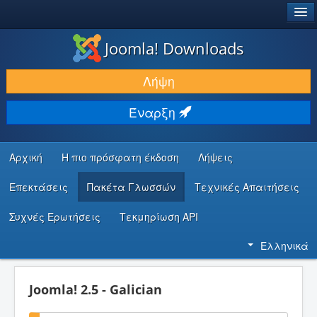
®
JOOMLA!
Joomla! Downloads
ΛΉΨΕΙΣ & ΕΠΕΚΤΆΣΕΙΣ
Λήψη
ΕΎΡΕΣΗ & ΜΆΘΗΣΗ
Έναρξη
ΚΟΙΝΌΤΗΤΑ & ΥΠΟΣΤΉΡΙΞΗ
ΠΌΡΟΙ ΠΡΟΓΡΑΜΜΑΤΙΣΤΏΝ
Αρχική
Η πιο πρόσφατη έκδοση
Λήψεις
Επεκτάσεις
Πακέτα Γλωσσών
Τεχνικές Απαιτήσεις
Συχνές Ερωτήσεις
Τεκμηρίωση API
Ελληνικά
Joomla! 2.5 - Galician