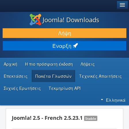
®
JOOMLA!
Joomla! Downloads
ΛΉΨΕΙΣ & ΕΠΕΚΤΆΣΕΙΣ
Λήψη
ΕΎΡΕΣΗ & ΜΆΘΗΣΗ
Έναρξη
ΚΟΙΝΌΤΗΤΑ & ΥΠΟΣΤΉΡΙΞΗ
ΠΌΡΟΙ ΠΡΟΓΡΑΜΜΑΤΙΣΤΏΝ
Αρχική
Η πιο πρόσφατη έκδοση
Λήψεις
Επεκτάσεις
Πακέτα Γλωσσών
Τεχνικές Απαιτήσεις
Συχνές Ερωτήσεις
Τεκμηρίωση API
Ελληνικά
Joomla! 2.5 - French 2.5.23.1
Stable