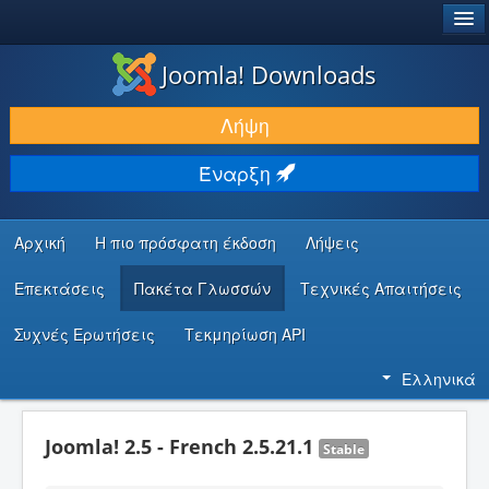
®
JOOMLA!
Joomla! Downloads
ΛΉΨΕΙΣ & ΕΠΕΚΤΆΣΕΙΣ
Λήψη
ΕΎΡΕΣΗ & ΜΆΘΗΣΗ
Έναρξη
ΚΟΙΝΌΤΗΤΑ & ΥΠΟΣΤΉΡΙΞΗ
ΠΌΡΟΙ ΠΡΟΓΡΑΜΜΑΤΙΣΤΏΝ
Αρχική
Η πιο πρόσφατη έκδοση
Λήψεις
Επεκτάσεις
Πακέτα Γλωσσών
Τεχνικές Απαιτήσεις
Συχνές Ερωτήσεις
Τεκμηρίωση API
Ελληνικά
Joomla! 2.5 - French 2.5.21.1
Stable