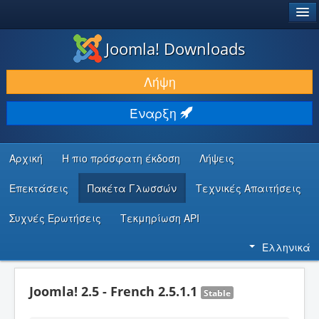
®
JOOMLA!
Joomla! Downloads
ΛΉΨΕΙΣ & ΕΠΕΚΤΆΣΕΙΣ
Λήψη
ΕΎΡΕΣΗ & ΜΆΘΗΣΗ
Έναρξη
ΚΟΙΝΌΤΗΤΑ & ΥΠΟΣΤΉΡΙΞΗ
ΠΌΡΟΙ ΠΡΟΓΡΑΜΜΑΤΙΣΤΏΝ
Αρχική
Η πιο πρόσφατη έκδοση
Λήψεις
Επεκτάσεις
Πακέτα Γλωσσών
Τεχνικές Απαιτήσεις
Συχνές Ερωτήσεις
Τεκμηρίωση API
Ελληνικά
Joomla! 2.5 - French 2.5.1.1
Stable