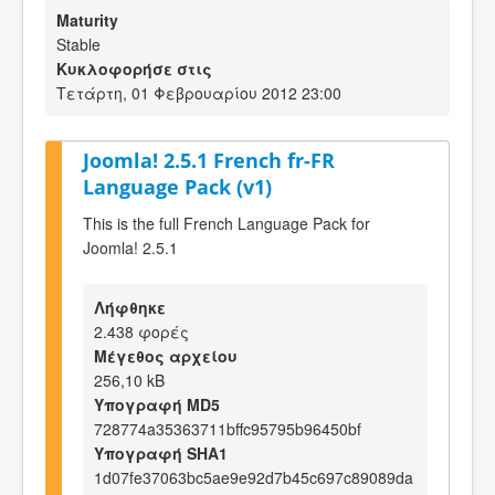
Maturity
Stable
Κυκλοφορήσε στις
Τετάρτη, 01 Φεβρουαρίου 2012 23:00
Joomla! 2.5.1 French fr-FR
Language Pack (v1)
This is the full French Language Pack for
Joomla! 2.5.1
Λήφθηκε
2.438 φορές
Μέγεθος αρχείου
256,10 kB
Υπογραφή MD5
728774a35363711bffc95795b96450bf
Υπογραφή SHA1
1d07fe37063bc5ae9e92d7b45c697c89089da