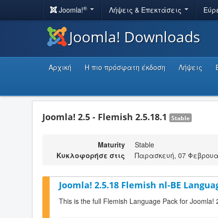
®
Joomla!
Λήψεις & Επεκτάσεις
Εύρ
Joomla! Downloads
Αρχική
Η πιο πρόσφατη έκδοση
Λήψεις
Joomla! 2.5 - Flemish 2.5.18.1
Stable
Maturity
Stable
Κυκλοφορήσε στις
Παρασκευή, 07 Φεβρουαρ
Joomla! 2.5.18 Flemish nl-BE Langua
This is the full Flemish Language Pack for Joomla! 