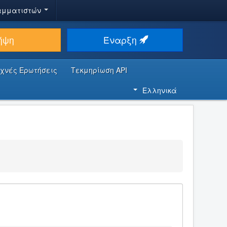
αμματιστών
ήψη
Έναρξη
υχνές Ερωτήσεις
Τεκμηρίωση API
Ελληνικά