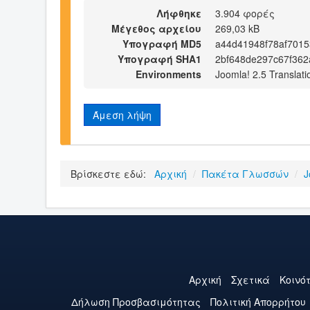
Λήφθηκε
3.904 φορές
Μέγεθος αρχείου
269,03 kB
Υπογραφή MD5
a44d41948f78af701
Υπογραφή SHA1
2bf648de297c67f36
Environments
Joomla! 2.5 Translati
Άμεση λήψη
Βρίσκεστε εδώ:
Αρχική
/
Πακέτα Γλωσσών
/
J
Αρχική
Σχετικά
Κοινό
Δήλωση Προσβασιμότητας
Πολιτική Aπορρήτου