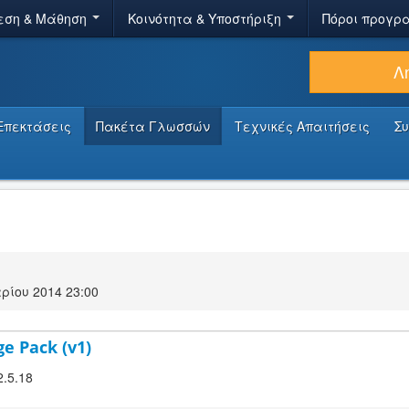
εση & Μάθηση
Κοινότητα & Υποστήριξη
Πόροι προγρ
Λ
Επεκτάσεις
Πακέτα Γλωσσών
Τεχνικές Απαιτήσεις
Σ
ίου 2014 23:00
ge Pack (v1)
2.5.18