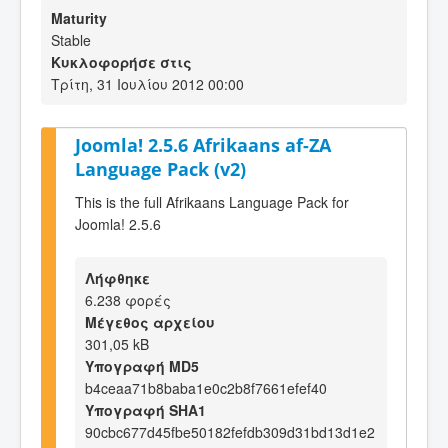
Maturity
Stable
Κυκλοφορήσε στις
Τρίτη, 31 Ιουλίου 2012 00:00
Joomla! 2.5.6 Afrikaans af-ZA
Language Pack (v2)
This is the full Afrikaans Language Pack for
Joomla! 2.5.6
Λήφθηκε
6.238 φορές
Μέγεθος αρχείου
301,05 kB
Υπογραφή MD5
b4ceaa71b8baba1e0c2b8f7661efef40
Υπογραφή SHA1
90cbc677d45fbe50182fefdb309d31bd13d1e2