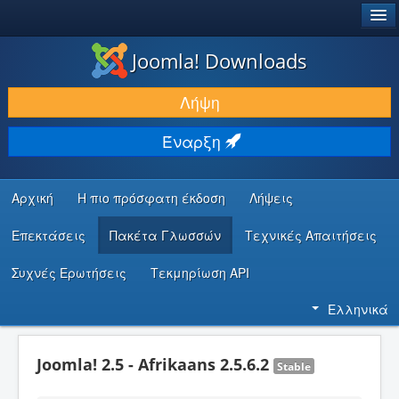
®
JOOMLA!
Joomla! Downloads
ΛΉΨΕΙΣ & ΕΠΕΚΤΆΣΕΙΣ
Λήψη
ΕΎΡΕΣΗ & ΜΆΘΗΣΗ
Έναρξη
ΚΟΙΝΌΤΗΤΑ & ΥΠΟΣΤΉΡΙΞΗ
ΠΌΡΟΙ ΠΡΟΓΡΑΜΜΑΤΙΣΤΏΝ
Αρχική
Η πιο πρόσφατη έκδοση
Λήψεις
Επεκτάσεις
Πακέτα Γλωσσών
Τεχνικές Απαιτήσεις
Συχνές Ερωτήσεις
Τεκμηρίωση API
Ελληνικά
Joomla! 2.5 - Afrikaans 2.5.6.2
Stable