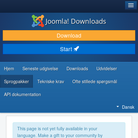
®
JOOMLA!
Joomla! Downloads
DOWNLOAD & UDVID
Download
OPDAG & LÆR
Start
FÆLLESSKABET & SUPPORT
UDVIKLERRESSOURCER
Hjem
Seneste udgivelse
Downloads
Udvidelser
Sprogpakker
Tekniske krav
Ofte stillede spørgsmål
API dokumentation
Dansk
This page is not yet fully available in your
language. Make a gift to your community by