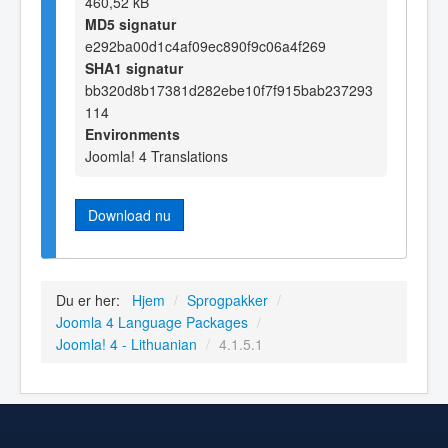
460,52 kB
MD5 signatur
e292ba00d1c4af09ec890f9c06a4f269
SHA1 signatur
bb320d8b17381d282ebe10f7f915bab237293
114
Environments
Joomla! 4 Translations
Download nu
Du er her:
Hjem
/
Sprogpakker
/
Joomla 4 Language Packages
/
Joomla! 4 - Lithuanian
/
4.1.5.1