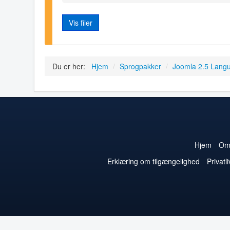
Vis filer
Du er her:
Hjem
/
Sprogpakker
/
Joomla 2.5 Lang
Hjem
O
Erklæring om tilgængelighed
Privatli