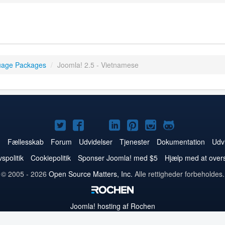
uage Packages
/
Joomla! 2.5 - Vietnamese
Joomla!
Joomla!
Joomla!
Joomla!
Joomla!
Joomla!
Joomla!
på
på
på
på
på
på
på
m
Fællesskab
Forum
Udvidelser
Tjenester
Dokumentation
Udvi
Twitter
Facebook
YouTube
LinkedIn
Pinterest
Instagram
GitHub
vspolitik
Cookiepolitik
Sponser Joomla! med $5
Hjælp med at over
© 2005 - 2026
Open Source Matters, Inc.
Alle rettigheder forbeholdes.
Joomla!
hosting af Rochen