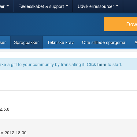
lær
Fællesskabet & support
Udviklerressourcer
Dow
ser
Sprogpakker
Tekniske krav
Ofte stillede spørgsmål
A
ake a gift to your community by translating it! Click
here
to start.
2.5.8
er 2012 18:00