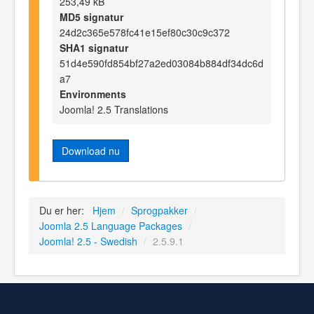
253,49 kB
MD5 signatur
24d2c365e578fc41e15ef80c30c9c372
SHA1 signatur
51d4e590fd854bf27a2ed03084b884df34dc6d
a7
Environments
Joomla! 2.5 Translations
Download nu
Du er her:
Hjem
/
Sprogpakker
/
Joomla 2.5 Language Packages
/
Joomla! 2.5 - Swedish
/
2.5.9.1