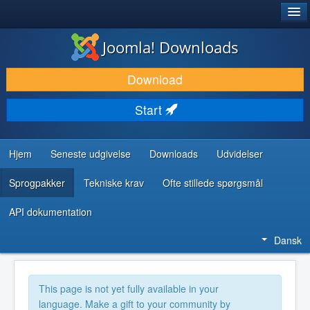
®
JOOMLA!
Joomla! Downloads
DOWNLOAD & UDVID
Download
OPDAG & LÆR
Start
FÆLLESSKABET & SUPPORT
UDVIKLERRESSOURCER
Hjem
Seneste udgivelse
Downloads
Udvidelser
Sprogpakker
Tekniske krav
Ofte stillede spørgsmål
API dokumentation
Dansk
This page is not yet fully available in your
language. Make a gift to your community by