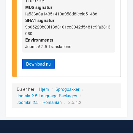
110,97 kB
MD5 signatur
fa536a6a14351410a958d8fecfd5148d
SHA1 signatur
9b05229b69f13d3101ce3942d5481e9fa3813
060
Environments
Joomla! 2.5 Translations
Download nu
Du er her:
Hjem
/
Sprogpakker
/
Joomla 2.5 Language Packages
/
Joomla! 2.5 - Romanian
/
2.5.4.2