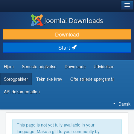
®
JOOMLA!
Joomla! Downloads
DOWNLOAD & UDVID
Download
OPDAG & LÆR
Start
FÆLLESSKABET & SUPPORT
UDVIKLERRESSOURCER
Hjem
Seneste udgivelse
Downloads
Udvidelser
Sprogpakker
Tekniske krav
Ofte stillede spørgsmål
API dokumentation
Dansk
This page is not yet fully available in your
language. Make a gift to your community by