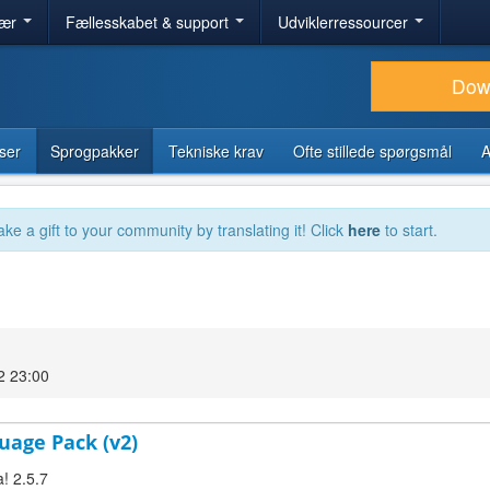
lær
Fællesskabet & support
Udviklerressourcer
Dow
ser
Sprogpakker
Tekniske krav
Ofte stillede spørgsmål
A
ake a gift to your community by translating it! Click
here
to start.
2 23:00
uage Pack (v2)
! 2.5.7