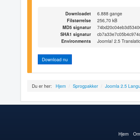
Downloadet
6.888 gange
Filstørrelse
256,70 kB
MD5 signatur
74bd20c04eb3d5340
SHA1 signatur
cb7a33e7c05b4c974
Environments
Joomla! 2.5 Translati
Download nu
Du er her:
Hjem
/
Sprogpakker
/
Joomla 2.5 Lang
Hjem
O