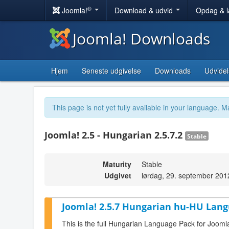
®
Joomla!
Download & udvid
Opdag & 
Joomla! Downloads
Hjem
Seneste udgivelse
Downloads
Udvidel
This page is not yet fully available in your language. M
Joomla! 2.5 - Hungarian 2.5.7.2
Stable
Maturity
Stable
Udgivet
lørdag, 29. september 201
Joomla! 2.5.7 Hungarian hu-HU Lang
This is the full Hungarian Language Pack for Joomla