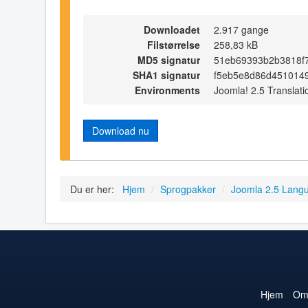
Downloadet
2.917 gange
Filstørrelse
258,83 kB
MD5 signatur
51eb69393b2b3818f
SHA1 signatur
f5eb5e8d86d451014
Environments
Joomla! 2.5 Translati
Download nu
Du er her:
Hjem
/
Sprogpakker
/
Joomla 2.5 Lang
Hjem
O