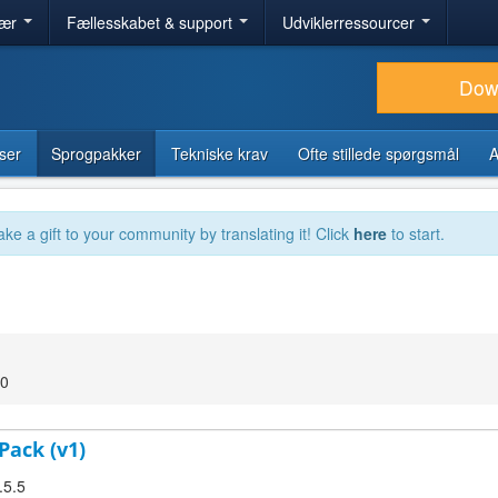
lær
Fællesskabet & support
Udviklerressourcer
Dow
ser
Sprogpakker
Tekniske krav
Ofte stillede spørgsmål
A
ake a gift to your community by translating it! Click
here
to start.
00
Pack (v1)
.5.5