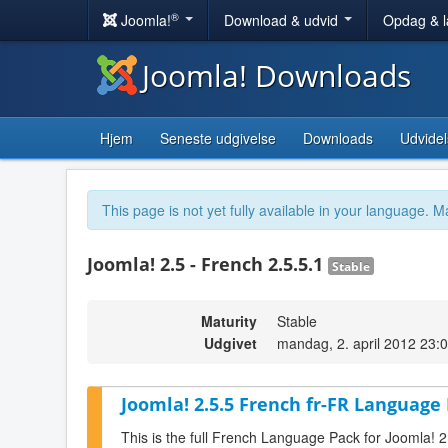
®
Joomla!
Download & udvid
Opdag & 
Joomla! Downloads
Hjem
Seneste udgivelse
Downloads
Udvidel
This page is not yet fully available in your language. M
Joomla! 2.5 - French 2.5.5.1
Stable
Maturity
Stable
Udgivet
mandag, 2. april 2012 23:
Joomla! 2.5.5 French fr-FR Language 
This is the full French Language Pack for Joomla! 2