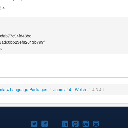
3.4
0dab77c94fd48be
f3adc0bb23ef82613b799f
s
mla 4 Language Packages
/
Joomla! 4 - Welsh
/
4.3.4.1
Joomla!
Joomla!
Joomla!
Joomla!
Joomla!
Joomla!
Joomla!