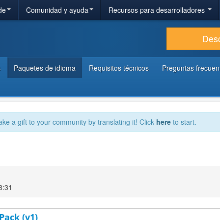
de
Comunidad y ayuda
Recursos para desarrolladores
Des
s
Paquetes de idioma
Requisitos técnicos
Preguntas frecuen
ake a gift to your community by translating it! Click
here
to start.
8:31
Pack (v1)