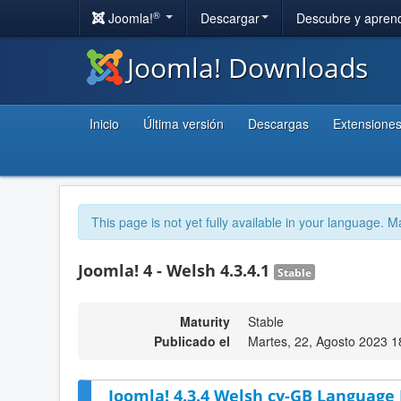
®
Joomla!
Descargar
Descubre y apren
Joomla! Downloads
Inicio
Última versión
Descargas
Extensione
This page is not yet fully available in your language. M
Joomla! 4 - Welsh 4.3.4.1
Stable
Maturity
Stable
Publicado el
Martes, 22, Agosto 2023 1
Joomla! 4.3.4 Welsh cy-GB Language 