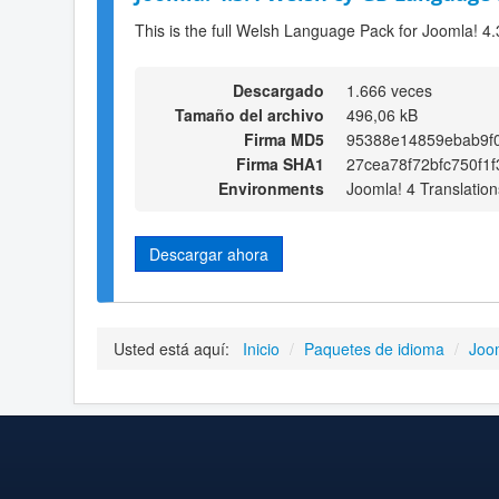
This is the full Welsh Language Pack for Joomla! 4.
Descargado
1.666 veces
Tamaño del archivo
496,06 kB
Firma MD5
95388e14859ebab9f
Firma SHA1
27cea78f72bfc750f1
Environments
Joomla! 4 Translation
Descargar ahora
Usted está aquí:
Inicio
/
Paquetes de idioma
/
Joo