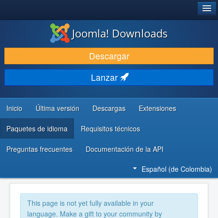
®
JOOMLA!
Joomla! Downloads
DESCARGAR
Descargar
DESCUBRE Y APRENDE
Lanzar
COMUNIDAD Y AYUDA
RECURSOS PARA DESARROLLADORES
Inicio
Última versión
Descargas
Extensiones
Paquetes de idioma
Requisitos técnicos
Preguntas frecuentes
Documentación de la API
Español (de Colombia)
This page is not yet fully available in your
language. Make a gift to your community by