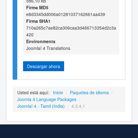
586,10 kB
Firma MD5
e8d3345dd006a01281037162661aa439
Firma SHA1
710a265c7ae82ca306caa3d466713354d2c3a
420
Environments
Joomla! 4 Translations
Descargar ahora
Usted está aquí:
Inicio
/
Paquetes de idioma
/
Joomla 4 Language Packages
/
Joomla! 4 - Tamil (India)
/
4.2.4.1