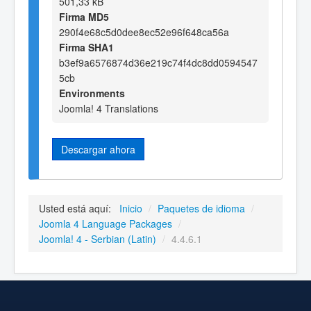
501,33 kB
Firma MD5
290f4e68c5d0dee8ec52e96f648ca56a
Firma SHA1
b3ef9a6576874d36e219c74f4dc8dd0594547
5cb
Environments
Joomla! 4 Translations
Descargar ahora
Usted está aquí:
Inicio
/
Paquetes de idioma
/
Joomla 4 Language Packages
/
Joomla! 4 - Serbian (Latin)
/
4.4.6.1