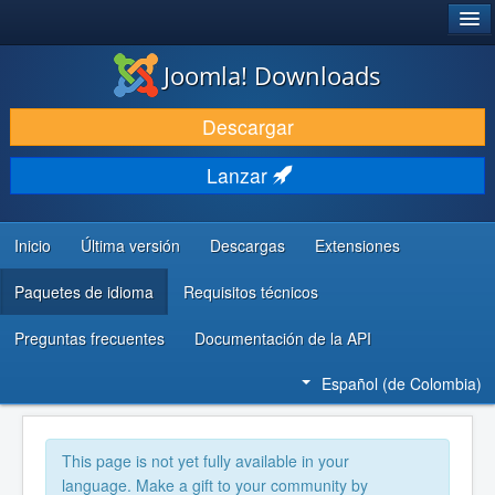
®
JOOMLA!
Joomla! Downloads
DESCARGAR
Descargar
DESCUBRE Y APRENDE
Lanzar
COMUNIDAD Y AYUDA
RECURSOS PARA DESARROLLADORES
Inicio
Última versión
Descargas
Extensiones
Paquetes de idioma
Requisitos técnicos
Preguntas frecuentes
Documentación de la API
Español (de Colombia)
This page is not yet fully available in your
language. Make a gift to your community by