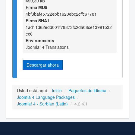
490,30 kB
Firma MD5
4bf3baf45722ebb1620ebc2cffc67781
Firma SHA1
1ad11d62edd001f78873fc2da08ce13991b32
ec6
Environments
Joomla! 4 Translations
Descargar ahora
Usted está aquí:
Inicio
/
Paquetes de idioma
/
Joomla 4 Language Packages
/
Joomla! 4 - Serbian (Latin)
/
4.2.4.1