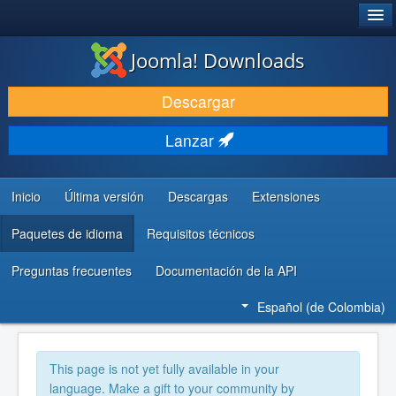
®
JOOMLA!
Joomla! Downloads
DESCARGAR
Descargar
DESCUBRE Y APRENDE
Lanzar
COMUNIDAD Y AYUDA
RECURSOS PARA DESARROLLADORES
Inicio
Última versión
Descargas
Extensiones
Paquetes de idioma
Requisitos técnicos
Preguntas frecuentes
Documentación de la API
Español (de Colombia)
This page is not yet fully available in your
language. Make a gift to your community by