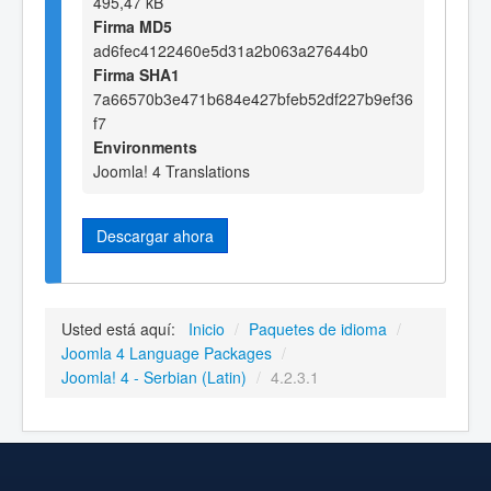
495,47 kB
Firma MD5
ad6fec4122460e5d31a2b063a27644b0
Firma SHA1
7a66570b3e471b684e427bfeb52df227b9ef36
f7
Environments
Joomla! 4 Translations
Descargar ahora
Usted está aquí:
Inicio
/
Paquetes de idioma
/
Joomla 4 Language Packages
/
Joomla! 4 - Serbian (Latin)
/
4.2.3.1