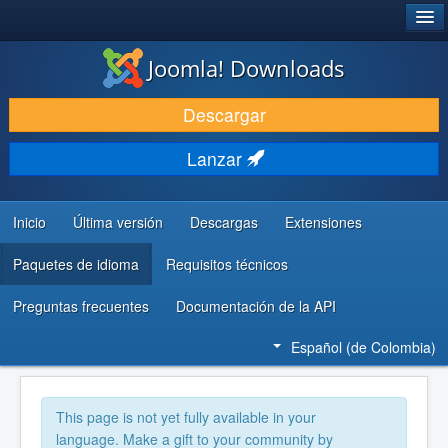
®
JOOMLA!
Joomla! Downloads
DESCARGAR
Descargar
DESCUBRE Y APRENDE
Lanzar
COMUNIDAD Y AYUDA
RECURSOS PARA DESARROLLADORES
Inicio
Última versión
Descargas
Extensiones
Paquetes de idioma
Requisitos técnicos
Preguntas frecuentes
Documentación de la API
Español (de Colombia)
This page is not yet fully available in your
language. Make a gift to your community by