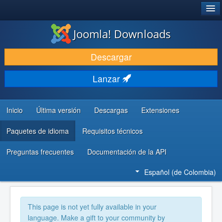
®
JOOMLA!
Joomla! Downloads
DESCARGAR
Descargar
DESCUBRE Y APRENDE
Lanzar
COMUNIDAD Y AYUDA
RECURSOS PARA DESARROLLADORES
Inicio
Última versión
Descargas
Extensiones
Paquetes de idioma
Requisitos técnicos
Preguntas frecuentes
Documentación de la API
Español (de Colombia)
This page is not yet fully available in your
language. Make a gift to your community by