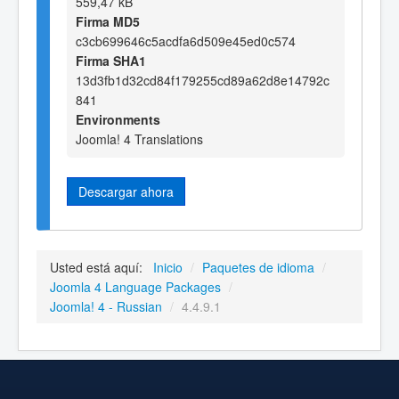
559,47 kB
Firma MD5
c3cb699646c5acdfa6d509e45ed0c574
Firma SHA1
13d3fb1d32cd84f179255cd89a62d8e14792c
841
Environments
Joomla! 4 Translations
Descargar ahora
Usted está aquí:
Inicio
/
Paquetes de idioma
/
Joomla 4 Language Packages
/
Joomla! 4 - Russian
/
4.4.9.1