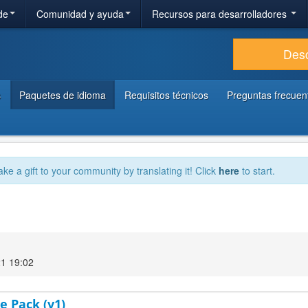
de
Comunidad y ayuda
Recursos para desarrolladores
Des
s
Paquetes de idioma
Requisitos técnicos
Preguntas frecuen
ake a gift to your community by translating it! Click
here
to start.
21 19:02
e Pack (v1)