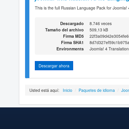
This is the full Russian Language Pack for Joomla! 
Descargado
8.746 veces
Tamaño del archivo
509,13 kB
Firma MD5
22f3a09d42e3054fe6
Firma SHA1
8d7d327ef59c1b975
Environments
Joomla! 4 Translation
Descargar ahora
Usted está aquí:
Inicio
/
Paquetes de idioma
/
Joo