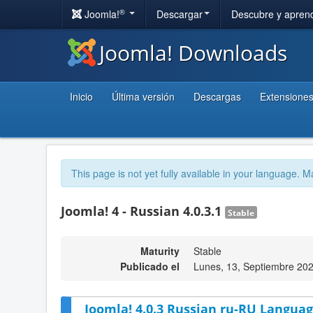
®
Joomla!
Descargar
Descubre y apren
Joomla! Downloads
Inicio
Última versión
Descargas
Extensione
This page is not yet fully available in your language. M
Joomla! 4 - Russian 4.0.3.1
Stable
Maturity
Stable
Publicado el
Lunes, 13, Septiembre 20
Joomla! 4.0.3 Russian ru-RU Languag