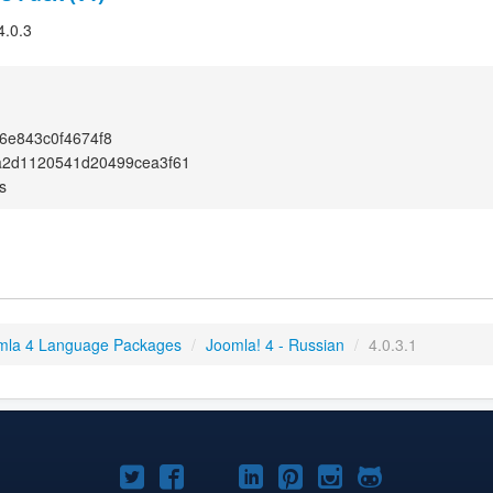
4.0.3
6e843c0f4674f8
a2d1120541d20499cea3f61
s
mla 4 Language Packages
/
Joomla! 4 - Russian
/
4.0.3.1
Joomla!
Joomla!
Joomla!
Joomla!
Joomla!
Joomla!
Joomla!