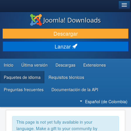
®
JOOMLA!
Joomla! Downloads
DESCARGAR
Descargar
DESCUBRE Y APRENDE
Lanzar
COMUNIDAD Y AYUDA
RECURSOS PARA DESARROLLADORES
Inicio
Última versión
Descargas
Extensiones
Paquetes de idioma
Requisitos técnicos
Preguntas frecuentes
Documentación de la API
Español (de Colombia)
This page is not yet fully available in your
language. Make a gift to your community by