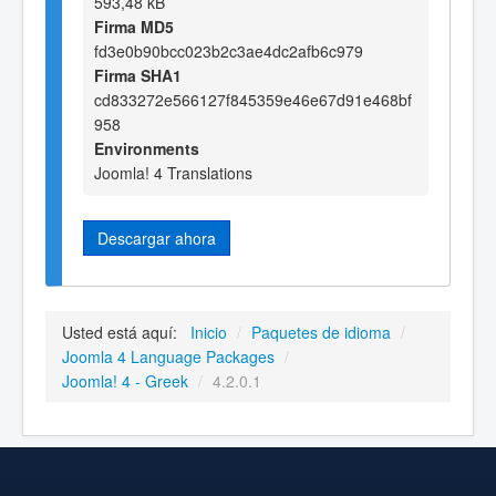
593,48 kB
Firma MD5
fd3e0b90bcc023b2c3ae4dc2afb6c979
Firma SHA1
cd833272e566127f845359e46e67d91e468bf
958
Environments
Joomla! 4 Translations
Descargar ahora
Usted está aquí:
Inicio
/
Paquetes de idioma
/
Joomla 4 Language Packages
/
Joomla! 4 - Greek
/
4.2.0.1